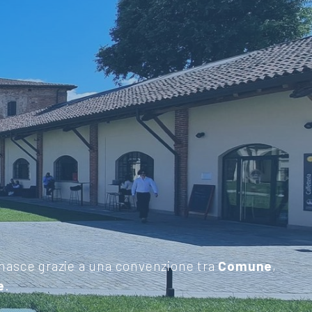
 nasce grazie a una convenzione tra
Comune
,
e
.