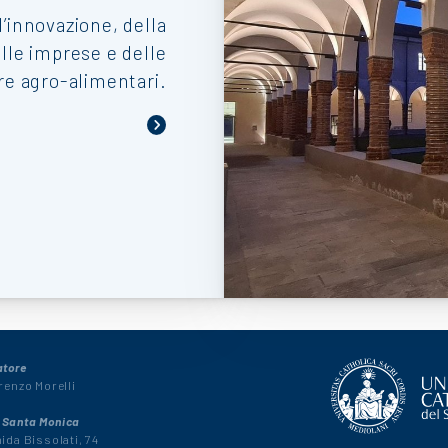
’innovazione, della
elle imprese e delle
ere agro-alimentari.
atore
renzo Morelli
Santa Monica
ida Bissolati, 74