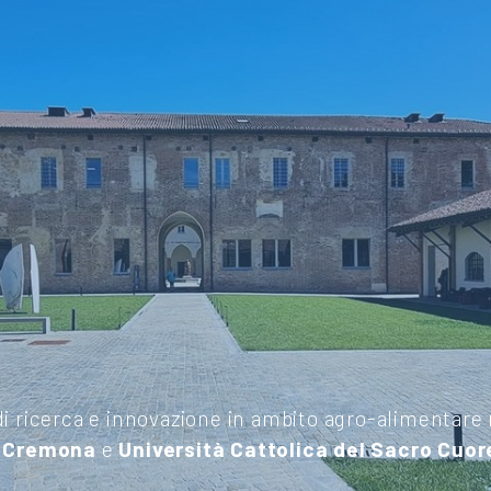
di ricerca e innovazione in ambito agro-alimentare
i Cremona
e
Università Cattolica del Sacro Cuor