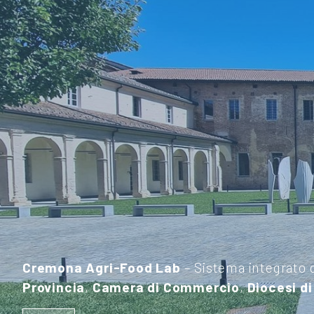
Cremona Agri-Food Lab
– Sistema integrato 
Provincia
,
Camera di Commercio
,
Diocesi d